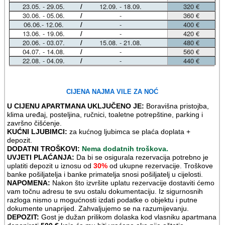
CIJENA NAJMA VILE ZA NOĆ
U CIJENU APARTMANA UKLJUČENO JE:
Boravišna pristojba,
klima uređaj, posteljina, ručnici, toaletne potrepštine, parking i
završno čišćenje.
KUĆNI LJUBIMCI:
za kućnog ljubimca se plaća doplata +
depozit.
DODATNI TROŠKOVI:
Nema dodatnih troškova.
UVJETI PLAĆANJA:
Da bi se osigurala rezervacija potrebno je
uplatiti depozit u iznosu od
30%
od ukupne rezervacije. Troškove
banke pošiljatelja i banke primatelja snosi pošiljatelj u cijelosti.
NAPOMENA:
Nakon što izvršite uplatu rezervacije dostaviti ćemo
vam točnu adresu te svu ostalu dokumentaciju. Iz sigurnosnih
razloga nismo u mogućnosti izdati podatke o objektu i putne
dokumente unaprijed. Zahvaljujemo se na razumijevanju.
DEPOZIT:
Gost je dužan prilikom dolaska kod vlasniku apartmana