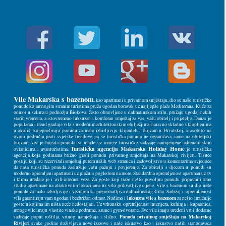
Vile Makarska s bazenom
, kao apartmani u privatnom smještaju, dio su naše turističke
ponude kojamnogim stranim turistima pruža ugodan boravak uz najljepše plaže Mediterana. Kuće za
odmor u selima u podnožju Biokova, često obnovljene u dalmatinskom stilu, pružaju ugođaj nekih
starih vremena, a istovremeno luksuzan i komforan smještaj za vas, vašu obitelj i prijatelje. Danas je
popularan i trend gradnje vila s modernim arhitektonskim obilježjima, naravno skladno uklopljenima
u okoliš, kojeproširuju ponudu za malo izbirljiviju klijentelu. Turizam u Hrvatskoj, a osobito na
ovom području prati svjetske trendove pa se turistička ponuda ne ograničava samo na obiteljski
turizam, već je bogata ponuda za mlade uz mnoge turističke sadržaje namijenjene adrenalinskim
Turistička agencija Makarska Holiday Home
ovisnicima i avanturistima.
je turistička
agencija koja godinama brižno gradi ponudu privatnog smještaja na Makarskoj rivijeri. Tisuće
gostiju koji su rezervirali smještaj putem naših web stranica i zadovoljstvo u komentarima svjedoče
da naša turistička ponuda zaslužuje vašu pažnju i povjerenje. Za obitelji s djecom u ponudi su
moderno opremljeni apartmani uz plažu, s pogledom na more. Standardna opremljenost apartman uz tv
i klima uređaje je i wifi-internet veza. Za goste koji traže nešto povoljnu ponudu pripremili smo
studio-apartmane na atraktivnim lokacijama uz vrlo prihvatljive cijene. Vile s bazenom su dio naše
ponude za malo izbirljivije i većinom su prepoznatljiva dalmatinskog štiha. Sadržaj i opremljenost
luksuzne vile s bazenom
vila garantiraju vam ugodan i bezbrižan odmor. Nudimo i
za nešto imućnije
goste u kojima im ništa neće nedostajati. Uz vrhunsku opremljenost interijera, kuhinja i kupaonica,
mnoge vile imaju vlastite vinske podrume, saune i gym-dvorane. Sve vile imaju uređeni vrt i dodatne
Ponuda privatnog smještaja na Makarskoj
sadržaje poput roštilja, vrtnog namještaja i slično.
Rivijeri
svake godine doživljava nove izazove i naše iskustvo kao i iskustvo naših stanodavaca