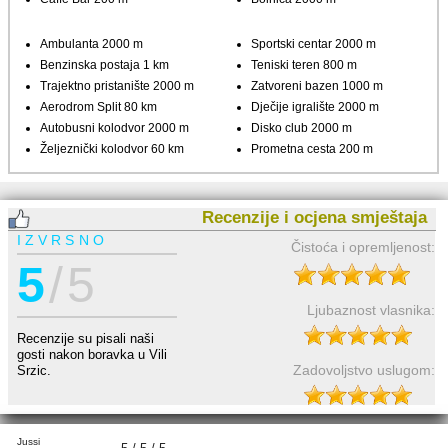
Ambulanta 2000 m
Sportski centar 2000 m
Benzinska postaja 1 km
Teniski teren 800 m
Trajektno pristanište 2000 m
Zatvoreni bazen 1000 m
Aerodrom Split 80 km
Dječije igralište 2000 m
Autobusni kolodvor 2000 m
Disko club 2000 m
Željeznički kolodvor 60 km
Prometna cesta 200 m
Recenzije i ocjena smještaja
IZVRSNO
Čistoća i opremljenost:
5
/ 5
Ljubaznost vlasnika:
Recenzije su pisali naši
gosti nakon boravka u Vili
Zadovoljstvo uslugom:
Srzic.