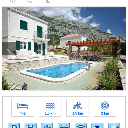
4+2
2x
3x
4+2
1,5 km
1,5 km
2 km