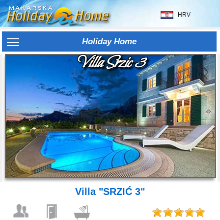
HRV
Holiday Home
Villa Srzic 3
Villa "SRZIĆ 3"