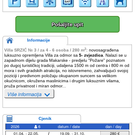
Pošaljite upit
Informacije
2
Villa SRZIĆ № 3 / za 4 - 6 osoba / 280 m
:
novosagrađena
luksuzno opremljena Villa za odmor sa
5- zvjezdica
. Nalazi se u
zapadnom dijelu grada Makarske - predjelu "Požare" poznatom
po dugoj turističkoj tradiciji, udaljena 1500 m od centra i 800 m od
mora i svih gradskih atrakcija, no istovremeno, zahvaljujući svojoj
poziciji i predivnom položaju okupanom suncem sa velikom
okućnicom, okružena maslinicima i drugim luksuznim vilama,
pruža privatnost i miran odmor...
Više informacija
Cjenik