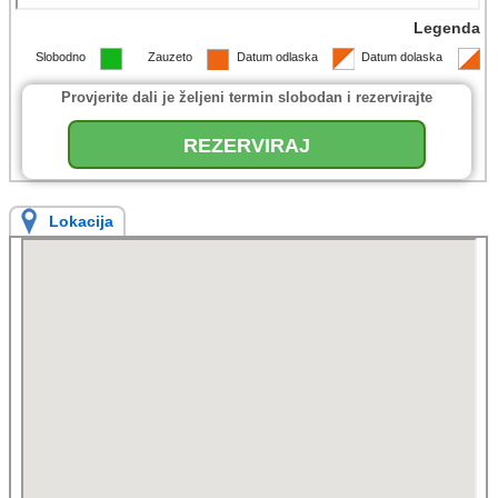
Legenda
Slobodno
Zauzeto
Datum odlaska
Datum dolaska
Provjerite dali je željeni termin slobodan i rezervirajte
REZERVIRAJ
Lokacija