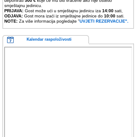
deponirati
500 €
koje će mu biti vraćene ako nije oštetio
smještajnu jedinicu.
PRIJAVA:
Gost može ući u smještajnu jedinicu iza
14:00
sati,
ODJAVA:
Gost mora izaći iz smještajne jedinice do
10:00
sati.
NOTE:
Za više informacija pogledajte "
UVJETI REZERVACIJE".
Kalendar raspoloživosti