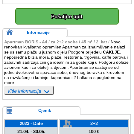
Pošaljite upit
Informacije
Apartman BORIS - A4 / za 2+2 osobe / 45 m² / 2. kat /
Novo
renoviran kvalitetno opremljen Apartman za iznajmljivanje nalazi
se us samu plažu u južnom dijelu Podgore prijedelu
ČAKLJE
,
neposredna blizia mora, plaže, restorana, trgovina, caffe barova i
zabavnih sadržaja čini ga idealnim za goste koji u Podgoru dolaze
avionom kao i za obitelji s djecom. Apartman se sastoji se od
jedne dvokrevetne spavaće sobe, dnevnog boravka s krevetom
na razvlačenje i kuhinje, kupaonice i 2 balkona s pogledom na
more...
Više informacija
Cjenik