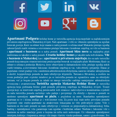
Apartmani Podgora
holiday home je turistička agencija koja raspolaže sa najluksuznijim
privatnim smještajem na Makarskoj rivijeri. Naši apartmani i ville su vrhunski opremljene za ugodan
boravak gostiju. Kuće za odmor koje imamo u našoj ponudi u selima iznad Makarske pružaju ugođaj
zaboravljenih starih vremena a istovremeno pružaju luksuzan i komforan smještaj, uz vile sa bazenom
apartmani s bazenom
Apartmani blizu mora
i
su u našoj ponudi.
na najljepšoj plaži
Croatia holiday homes
Vile
mediterana su također u našoj ponudi.
je također naša web domena.
s bazenom u Makarskoj
apartmani u privatnom smještaju
, kao i
, dio su naše turističke
ponude koja mnogim stranim turistima pruža ugodan boravak uz najljepše plaže Mediterana. Kuće za
odmor u selima u podnožju Biokova, često obnovljene u dalmatinskom stilu, pružaju ugođaj nekih
starih vremena, a istovremeno luksuzan i komforan smještaj za vas, vašu obitelj i prijatelje. Danas je
popularan i trend gradnje vila s modernim arhitektonskim obilježjima, naravno skladno uklopljenima
u okoliš, kojeproširuju ponudu za malo izbirljiviju klijentelu. Turizam u Hrvatskoj, a osobito na
ovom području prati svjetske trendove pa se turistička ponuda ne ograničava samo na obiteljski
turizam, već je bogata ponuda za mlade uz mnoge turističke sadržaje namijenjene adrenalinskim
Turistička agencija Makarska Holiday Home
ovisnicima i avanturistima.
je turistička
agencija koja godinama brižno gradi ponudu privatnog smještaja na Makarskoj rivijeri. Tisuće
gostiju koji su rezervirali smještaj putem naših web stranica i zadovoljstvo u komentarima svjedoče
da naša turistička ponuda zaslužuje vašu pažnju i povjerenje. Za obitelji s djecom u ponudi su
apartmani uz plažu
moderno opremljeni
, s pogledom na more. Standardna opremljenost
apartman uz tv i klima uređaje je i wifi-internet veza. Za goste koji traže nešto povoljnu ponudu
pripremili smo studio-apartmane na atraktivnim lokacijama uz vrlo prihvatljive cijene. Vile s
bazenom su dio naše ponude za malo izbirljivije i većinom su prepoznatljiva dalmatinskog štiha.
Sadržaj i opremljenost vila garantiraju vam ugodan i bezbrižan odmor. Nudimo i luksuzne vile s
bazenom za nešto imućnije goste u kojima im ništa neće nedostajati. Uz vrhunsku opremljenost
interijera, kuhinja i kupaonica, mnoge vile imaju vlastite vinske podrume, saune i gym-dvorane. Sve