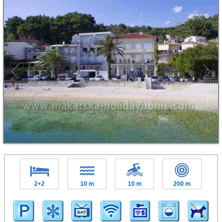
2+2
10 m
10 m
200 m