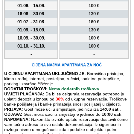
CIJENA NAJMA APARTMANA ZA NOĆ
U CIJENU APARTMANA UKLJUČENO JE:
Boravišna pristojba,
klima uređaj, internet, posteljina, ručnici, toaletne potrepštine,
parking i završno čišćenje.
DODATNI TROŠKOVI:
Nema dodatnih troškova.
UVJETI PLAĆANJA:
Da bi se osigurala rezervacija potrebno je
uplatiti depozit u iznosu od
30%
od ukupne rezervacije. Troškove
banke pošiljatelja i banke primatelja snosi pošiljatelj u cijelosti.
PRIJAVA:
Gost može ući u smještajnu jedinicu iza
14:00 sati
,
ODJAVA:
Gost mora izaći iz smještajne jedinice do
10:00 sati.
NAPOMENA:
Nakon što izvršite uplatu rezervacije dostaviti ćemo
vam točnu adresu te svu ostalu dokumentaciju. Iz sigurnosnih
razloga nismo u mogućnosti izdati podatke o objektu i putne