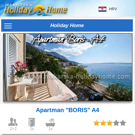
HRV
Holiday Home
Apartman Boris - A4
Apartman "BORIS" A4
2+2
1x
1x