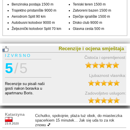
Benzinska postaja 1500 m
Teniski teren 1500 m
Trajektno pristanište 9000 m
Zatvoreni bazen 1500 m
Aerodrom Split 90 km
Dječije igralište 1500 m
Autobusni kolodvor 9000 m
Disko club 9000 m
Željeznički kolodvor Split 70 km
Glavna cesta 500 m
Recenzije i ocjena smještaja
IZVRSNO
Čistoća i opremljenost:
5
/ 5
Ljubaznost vlasnika:
Recenzije su pisali naši
gosti nakon boravka u
Zadovoljstvo uslugom:
apartmanu Boris.