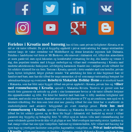
Feriehus i Kroatia med basseng
, hus til leie, samt private leiligheter i Kroatia, er en
del av vår turist tilbudet. De gir et hyggelig opphold i privat innkvartering for mange utenlandske
turister langs de vakre strendene ved Middelhavet og denne kroatiske regionen kalt Dalmatia.
Feriehus i landsbyene ved foten av Mt Biokovo, ofte renovert i dalmatisk stil, tilbyr den atmosfæren
av noen gamle tid, men også luksuriøs og komfortabel overnatting for deg, din familie og venner. I
dag, den populære trenden med å bygge eneboliger og villaer med svømmebasseng i Kroatia med
moderne arkitektoniske funksjoner, selvfølgelig harmonisk blandet inn i miljøet, utvide tilbudet for
litt selektiv klientell for sin ferie. Turisme i Kroatia, spesielt i dette området med sine hoteller, private
hjem, hytter, leiligheter, følger globale trender. Vår anbefaling for ferie er ikke begrenset bare til
familier med barn, men har rikt tilbud for unge mennesker, så vel som mange turistanlegg beregnet for
Reisebyrå Makarska Holiday Home
adrenalinavhengige og eventyrere.
er et reisebyrå basert
villaer
i Makarska, som har blitt nøye bygget tilbud om privat opphold i Kroatia, private hus og
med svømmebasseng i Kroatia
, spesielt i Makarska Riviera. Tusenvis av gjester som har
bestilt ferie gjennom vår nettside og glede i sine kommentarer bevise at vår turist tilbudet fortjener
din oppmerksomhet og tillit. For ferier for familier med barn kan vi tilby moderne leiligheter nær
stranden, med utsikt over havet. Standard utstyr av leilighetene er TV og air condition, men også wi-fi
Internett-tilkobling. For dem som leter etter noe gunstig tilbud for sine ferier har vi utarbeidet en
Ferie hus med
studioleiligheter med attraktiv beliggenhet på svært rimelige priser.
svømmebasseng i Kroatia
, spesielt Dalmatia og Makarska Riviera region, er en del av vårt
tilbud for litt selektiv gjester, og de fleste ble bygd i dalmatisk stil. Innhold og utstyr i villaer
garantere deg hyggelig og behagelig ferie. Vi tilbyr også en luksus villa med svømmebasseng for
noen velstående gjester hvor de ikke vil gå glipp av noe. Med overlegen innvendig utstyr, kjøkken og
bad, mange villaer har sine egne vinkjellere, badstuer og trimrom-hallen. Alle villaer med basseng har
Privat innkvartering
egen hage og ytterligere fasiliteter som griller, hagemøbler, vinkjellere, etc.
i Kroatia
, villaer med basseng og feriehus i Dalmatia, spesielt Makarska Riviera, ser hvert år nye