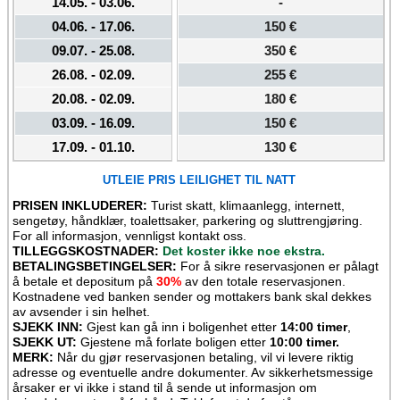
UTLEIE PRIS LEILIGHET TIL NATT
PRISEN INKLUDERER:
Turist skatt, klimaanlegg, internett,
sengetøy, håndklær, toalettsaker, parkering og sluttrengjøring.
For all informasjon, vennligst kontakt oss.
TILLEGGSKOSTNADER:
Det koster ikke noe ekstra.
BETALINGSBETINGELSER:
For å sikre reservasjonen er pålagt
å betale et depositum på
30%
av den totale reservasjonen.
Kostnadene ved banken sender og mottakers bank skal dekkes
av avsender i sin helhet.
SJEKK INN:
Gjest kan gå inn i boligenhet etter
14:00 timer
,
SJEKK UT:
Gjestene må forlate boligen etter
10:00 timer.
MERK:
Når du gjør reservasjonen betaling, vil vi levere riktig
adresse og eventuelle andre dokumenter. Av sikkerhetsmessige
årsaker er vi ikke i stand til å sende ut informasjon om