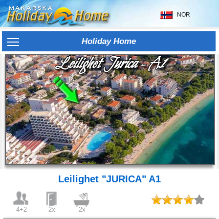
NOR
Holiday Home
Leilighet Jurica - A1
Leilighet "JURICA" A1
4+2
2x
2x