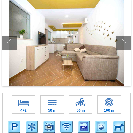
4+2
50 m
50 m
100 m