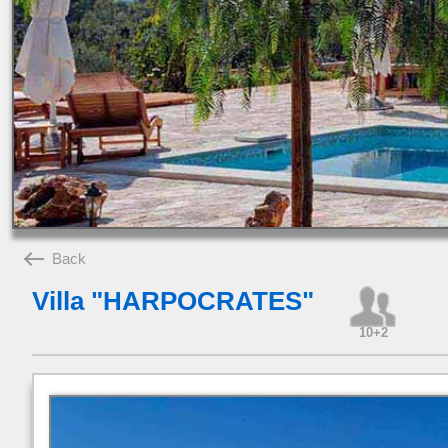
Back
Villa "HARPOCRATES"
10+2