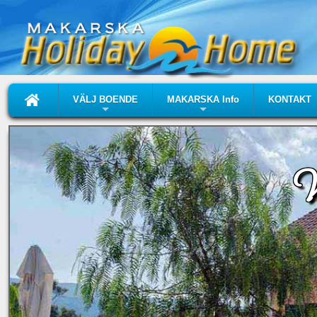
VÄLJ BOENDE
MAKARSKA Info
KONTAKT
+
+
V