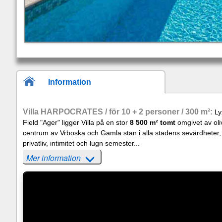
Information
Villa HARPOCRATES / för 10 + 2 personer / 300 m²:
Ly
Field "Ager" ligger Villa på en stor
8 500 m² tomt
omgivet av oli
centrum av Vrboska och Gamla stan i alla stadens sevärdheter, 
privatliv, intimitet och lugn semester...
Mer information