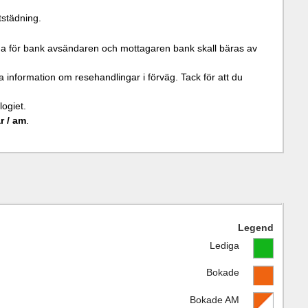
tstädning.
a för bank avsändaren och mottagaren bank skall bäras av
 information om resehandlingar i förväg. Tack för att du
ogiet.
r / am
.
Legend
Lediga
Bokade
Bokade AM