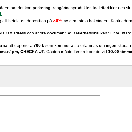
kläder, handdukar, parkering, rengöringsprodukter, toalettartiklar och slu
d.
30%
g att betala en deposition på
av den totala bokningen. Kostnadern
a rätt adress och andra dokument. Av säkerhetsskäl kan vi inte utfärda
terna att deponera
700 €
som kommer att återlämnas om ingen skada i l
mmar / pm,
CHECKA UT:
Gästen måste lämna boende vid
10:00 timma