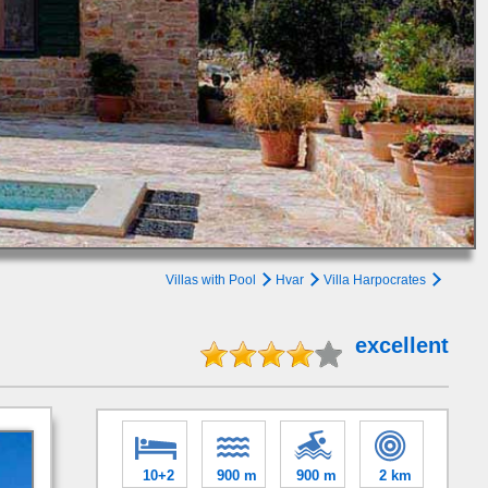
Villas with Pool
Hvar
Villa Harpocrates
excellent
10+2
900 m
900 m
2 km