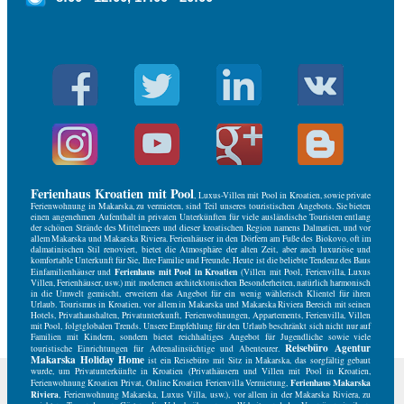
Ferienhaus Kroatien mit Pool
, Luxus-Villen mit Pool in Kroatien, sowie private
Ferienwohnung in Makarska, zu vermieten, sind Teil unseres touristischen Angebots. Sie bieten
einen angenehmen Aufenthalt in privaten Unterkünften für viele ausländische Touristen entlang
der schönen Strände des Mittelmeers und dieser kroatischen Region namens Dalmatien, und vor
allem Makarska und Makarska Riviera. Ferienhäuser in den Dörfern am Fuße des Biokovo, oft im
dalmatinischen Stil renoviert, bietet die Atmosphäre der alten Zeit, aber auch luxuriöse und
komfortable Unterkunft für Sie, Ihre Familie und Freunde. Heute ist die beliebte Tendenz des Baus
Ferienhaus mit Pool in Kroatien
Einfamilienhäuser und
(Villen mit Pool, Ferienvilla, Luxus
Villen, Ferienhäuser, usw.) mit modernen architektonischen Besonderheiten, natürlich harmonisch
in die Umwelt gemischt, erweitern das Angebot für ein wenig wählerisch Klientel für ihren
Urlaub. Tourismus in Kroatien, vor allem in Makarska und Makarska Riviera Bereich mit seinen
Hotels, Privathaushalten, Privatunterkunft, Ferienwohnungen, Appartements, Ferienvilla, Villen
mit Pool, folgtglobalen Trends. Unsere Empfehlung für den Urlaub beschränkt sich nicht nur auf
Familien mit Kindern, sondern bietet reichhaltiges Angebot für Jugendliche sowie viele
Reisebüro Agentur
touristische Einrichtungen für Adrenalinsüchtige und Abenteurer.
Makarska Holiday Home
ist ein Reisebüro mit Sitz in Makarska, das sorgfältig gebaut
wurde, um Privatunterkünfte in Kroatien (Privathäusern und Villen mit Pool in Kroatien,
Ferienhaus Makarska
Ferienwohnung Kroatien Privat, Online Kroatien Ferienvilla Vermietung,
Riviera
, Ferienwohnung Makarska, Luxus Villa, usw.), vor allem in der Makarska Riviera, zu