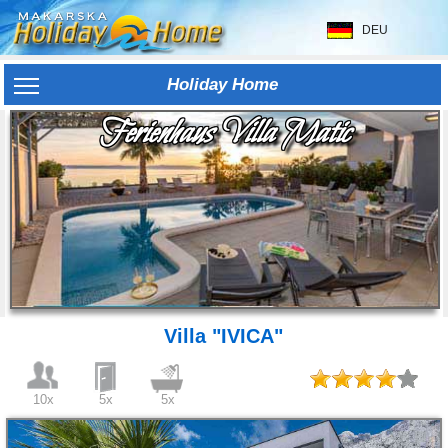
DEU
Holiday Home
Ferienhaus Villa Matic
Villa "IVICA"
10x
5x
5x