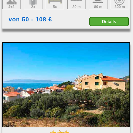
4+2
2x
5x
80 m
80 m
300 m
von 50 - 108 €
Details