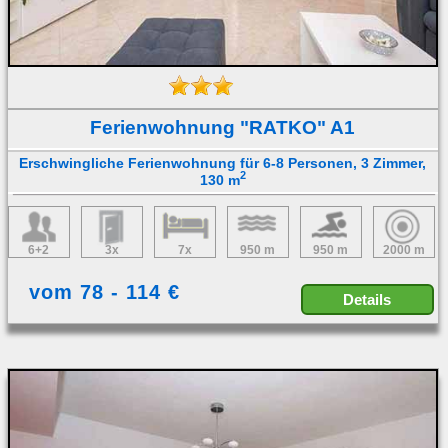
Ferienwohnung "RATKO" A1
Erschwingliche Ferienwohnung für 6-8 Personen, 3 Zimmer,
2
130 m
6+2
3x
7x
950 m
950 m
2000 m
vom 78 - 114 €
Details