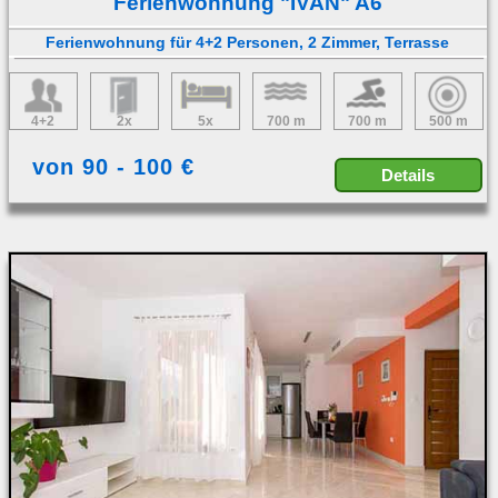
Ferienwohnung "IVAN" A6
Ferienwohnung für 4+2 Personen, 2 Zimmer, Terrasse
4+2
2x
5x
700 m
700 m
500 m
von 90 - 100 €
Details