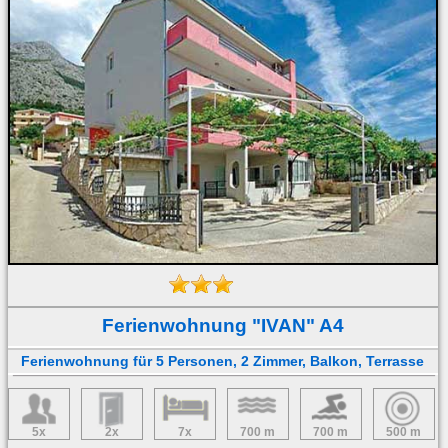
Ferienwohnung "IVAN" A4
Ferienwohnung für 5 Personen, 2 Zimmer, Balkon, Terrasse
5x
2x
7x
700 m
700 m
500 m