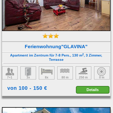
Ferienwohnung"GLAVINA"
2
Apartment im Zentrum für 7-8 Pers., 130 m
, 3 Zimmer,
Terrasse
7+1
3x
8x
80 m
250 m
0 m
von 100 - 150 €
Details