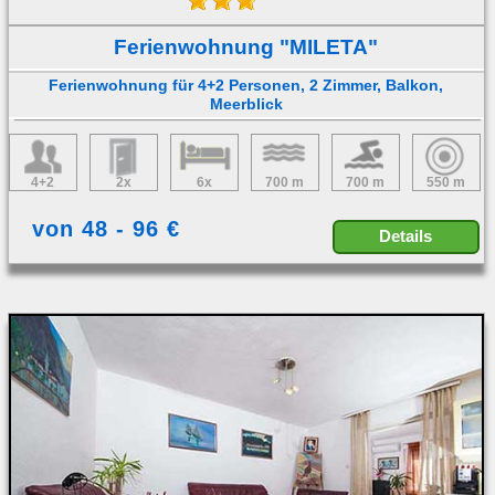
Ferienwohnung "MILETA"
Ferienwohnung für 4+2 Personen, 2 Zimmer, Balkon,
Meerblick
4+2
2x
6x
700 m
700 m
550 m
von 48 - 96 €
Details