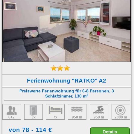
Ferienwohnung "RATKO" A2
Preiswerte Ferienwohnung für 6-8 Personen, 3
2
Schlafzimmer, 130 m
6+2
3x
7x
950 m
950 m
2000 m
von 78 - 114 €
Details