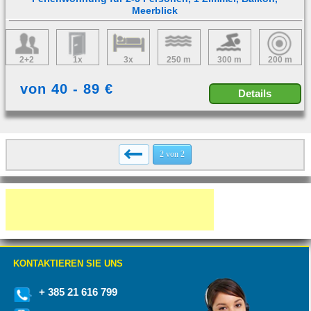
Meerblick
2+2
1x
3x
250 m
300 m
200 m
von 40 - 89 €
Details
2 von 2
KONTAKTIEREN SIE UNS
+ 385 21 616 799