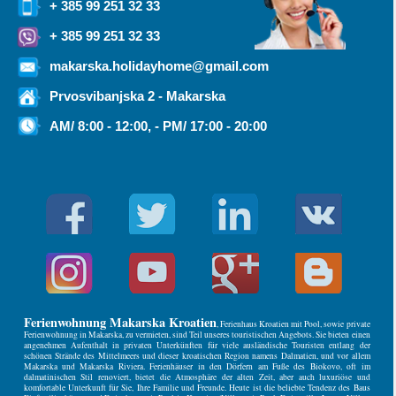
+ 385 99 251 32 33
+ 385 99 251 32 33
makarska.holidayhome@gmail.com
Prvosvibanjska 2 - Makarska
AM/ 8:00 - 12:00, - PM/ 17:00 - 20:00
Ferienwohnung Makarska Kroatien
, Ferienhaus Kroatien mit Pool, sowie private
Ferienwohnung in Makarska, zu vermieten, sind Teil unseres touristischen Angebots. Sie bieten einen
angenehmen Aufenthalt in privaten Unterkünften für viele ausländische Touristen entlang der
schönen Strände des Mittelmeers und dieser kroatischen Region namens Dalmatien, und vor allem
Makarska und Makarska Riviera. Ferienhäuser in den Dörfern am Fuße des Biokovo, oft im
dalmatinischen Stil renoviert, bietet die Atmosphäre der alten Zeit, aber auch luxuriöse und
komfortable Unterkunft für Sie, Ihre Familie und Freunde. Heute ist die beliebte Tendenz des Baus