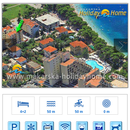
4+2
50 m
50 m
0 m