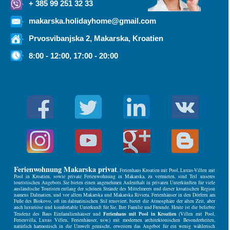
+ 385 99 251 32 33
makarska.holidayhome@gmail.com
Prvosvibanjska 2, Makarska, Kroatien
8:00 - 12:00, 17:00 - 20:00
Ferienwohnung Makarska privat
, Ferienhaus Kroatien mit Pool, Luxus-Villen mit
Pool in Kroatien, sowie private Ferienwohnung in Makarska, zu vermieten, sind Teil unseres
touristischen Angebots. Sie bieten einen angenehmen Aufenthalt in privaten Unterkünften für viele
ausländische Touristen entlang der schönen Strände des Mittelmeers und dieser kroatischen Region
namens Dalmatien, und vor allem Makarska und Makarska Riviera. Ferienhäuser in den Dörfern am
Fuße des Biokovo, oft im dalmatinischen Stil renoviert, bietet die Atmosphäre der alten Zeit, aber
auch luxuriöse und komfortable Unterkunft für Sie, Ihre Familie und Freunde. Heute ist die beliebte
Ferienhaus mit Pool in Kroatien
Tendenz des Baus Einfamilienhäuser und
(Villen mit Pool,
Ferienvilla, Luxus Villen, Ferienhäuser, usw.) mit modernen architektonischen Besonderheiten,
natürlich harmonisch in die Umwelt gemischt, erweitern das Angebot für ein wenig wählerisch