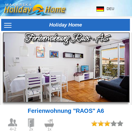
DEU
Holiday Home
Ferienwohnung Raos - A6
Ferienwohnung "RAOS" A6
4+2
2x
1x